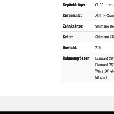
Gepäckträger:
CUBE Integr
Kurbelsatz:
ACID E-Cran
Zahnkränze:
Shimano Deo
Kette:
Shimano CN
Gewicht:
27,5
Rahmengrössen:
Diamant 28"
Diamant 28"
Wave 28" 46
58 cm L