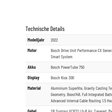
Technische
Details
Modelljahr
2022
Motor
Bosch Drive Unit Performance CX Genera
Smart System
Akku
Bosch PowerTube 750
Display
Bosch Kiox 300
Material
Aluminium Superlite, Gravity Casting Te
Geometry, Boost148, Full Integrated Batte
Advanced Internal Cable Routing, 1.5 H
Gabel
SR Suntour XCR32 LO-R Air, Tapered, 1