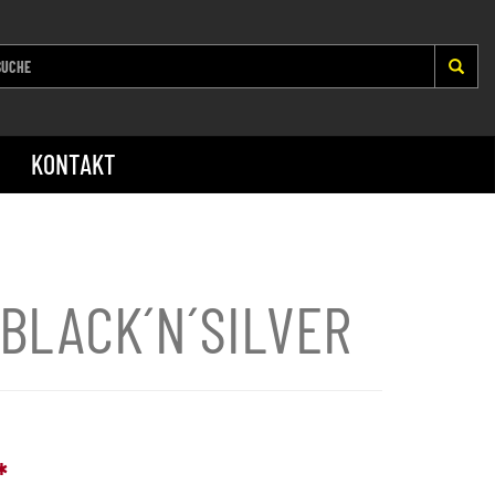
KONTAKT
BLACK´N´SILVER
*