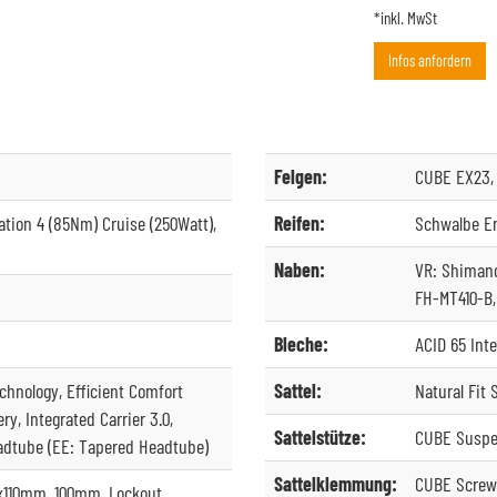
*inkl. MwSt
Infos anfordern
Felgen:
CUBE EX23, 
tion 4 (85Nm) Cruise (250Watt),
Reifen:
Schwalbe En
Naben:
VR: Shimano
FH-MT410-B,
Bleche:
ACID 65 Inte
chnology, Efficient Comfort
Sattel:
Natural Fit
ry, Integrated Carrier 3.0,
Sattelstütze:
CUBE Suspe
eadtube (EE: Tapered Headtube)
Sattelklemmung:
CUBE Screwl
5x110mm, 100mm, Lockout