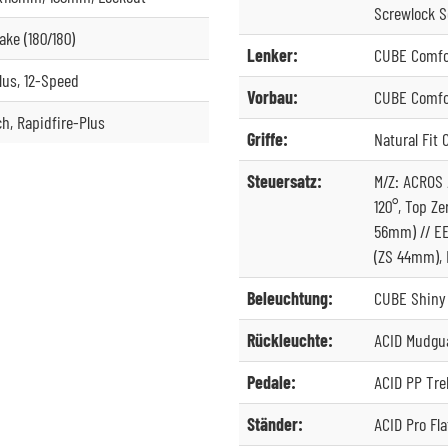
Screwlock S
ke (180/180)
Lenker:
CUBE Comfor
us, 12-Speed
Vorbau:
CUBE Comfor
h, Rapidfire-Plus
Griffe:
Natural Fit 
Steuersatz:
M/Z: ACROS 
120°, Top Ze
56mm) // EE
(ZS 44mm), 
Beleuchtung:
CUBE Shiny 
Rückleuchte:
ACID Mudgua
Pedale:
ACID PP Tre
Ständer:
ACID Pro Fl