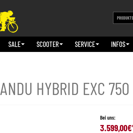
SALE
SCOOTER
SERVICE
INFOS
ANDU HYBRID EXC 750 
Bei uns:
3.599,00
€