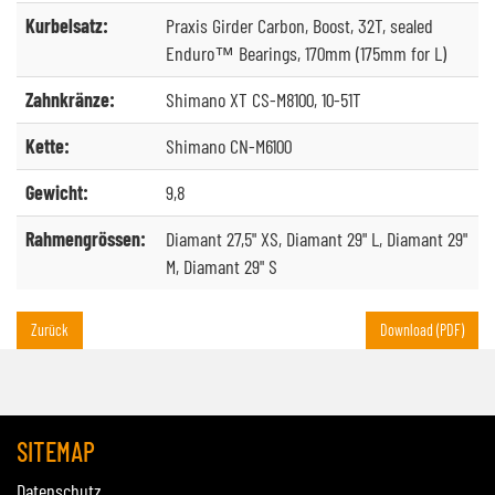
Kurbelsatz:
Praxis Girder Carbon, Boost, 32T, sealed
Enduro™ Bearings, 170mm (175mm for L)
Zahnkränze:
Shimano XT CS-M8100, 10-51T
Kette:
Shimano CN-M6100
Gewicht:
9,8
Rahmengrössen:
Diamant 27,5" XS, Diamant 29" L, Diamant 29"
M, Diamant 29" S
Zurück
Download (PDF)
SITEMAP
Datenschutz