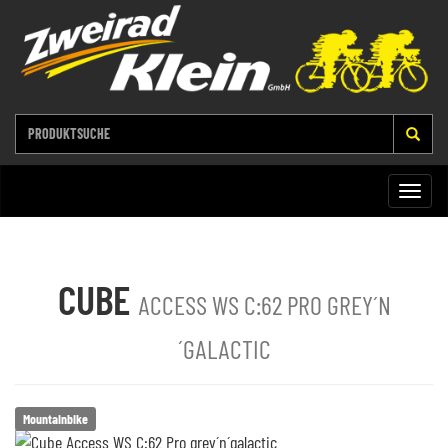
Toggle
naviga
CUBE
ACCESS WS C:62 PRO GREY´N
´GALACTIC
Mountainbike