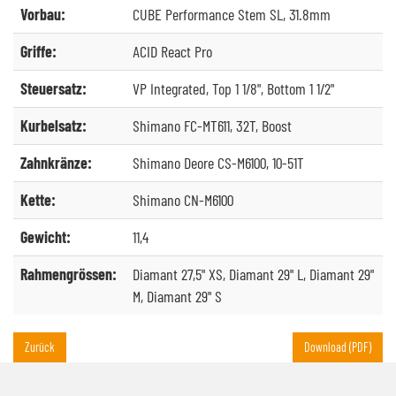
Vorbau:
CUBE Performance Stem SL, 31.8mm
Griffe:
ACID React Pro
Steuersatz:
VP Integrated, Top 1 1/8", Bottom 1 1/2"
Kurbelsatz:
Shimano FC-MT611, 32T, Boost
Zahnkränze:
Shimano Deore CS-M6100, 10-51T
Kette:
Shimano CN-M6100
Gewicht:
11,4
Rahmengrössen:
Diamant 27,5" XS, Diamant 29" L, Diamant 29"
M, Diamant 29" S
Zurück
Download (PDF)