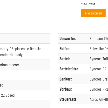
*inkl. MwSt
Infos anfordern
Umwerfer:
Shimano 105
etry / Replaceable Derailleur
Reifen:
Schwalbe ON
fender kit ready
Sattel:
Syncros Tofi
Carbon steerer
Sattelstütze:
Syncros RR1
Lenker:
Syncros Cre
eed
Vorbau:
Syncros RR2.
l 22 Speed
Steuersatz:
Acros AIF-11