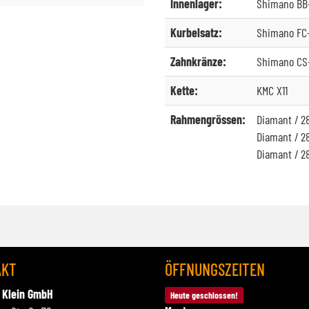
Innenlager:
Shimano BB
Kurbelsatz:
Shimano FC-
Zahnkränze:
Shimano CS-
Kette:
KMC X11
Rahmengrössen:
Diamant / 28
Diamant / 28
Diamant / 28
AKT
ÖFFNUNGSZEITEN
 Klein GmbH
Heute geschlossen!