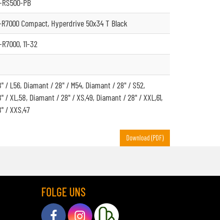
-RS500-PB
R7000 Compact, Hyperdrive 50x34 T Black
R7000, 11-32
" / L56, Diamant / 28" / M54, Diamant / 28" / S52,
" / XL,58, Diamant / 28" / XS,49, Diamant / 28" / XXL,61,
" / XXS,47
Download (PDF)
FOLGE UNS