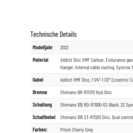
Technische
Details
Modelljahr
2022
Material
Addict Disc HMF Carbon, Endurance geom
Hanger, Internal cable routing, Syncros 
Gabel
Addict HMF Disc, 1 1/4"-1 1/2" Eccentric 
Bremse
Shimano BR-R7070 Hyd.Disc
Schaltung
Shimano 105 RD-R7000-GS Black, 22 Sp
Schalthebel
Shimano 105 ST-R7020 Disc, Dual contro
Farben:
Prism Cherry Grey