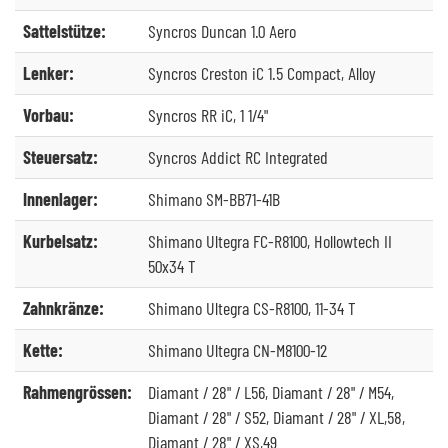
Sattelstütze:
Syncros Duncan 1.0 Aero
Lenker:
Syncros Creston iC 1.5 Compact, Alloy
Vorbau:
Syncros RR iC, 1 1/4"
Steuersatz:
Syncros Addict RC Integrated
Innenlager:
Shimano SM-BB71-41B
Kurbelsatz:
Shimano Ultegra FC-R8100, Hollowtech II
50x34 T
Zahnkränze:
Shimano Ultegra CS-R8100, 11-34 T
Kette:
Shimano Ultegra CN-M8100-12
Rahmengrössen:
Diamant / 28" / L56, Diamant / 28" / M54,
Diamant / 28" / S52, Diamant / 28" / XL,58,
Diamant / 28" / XS,49