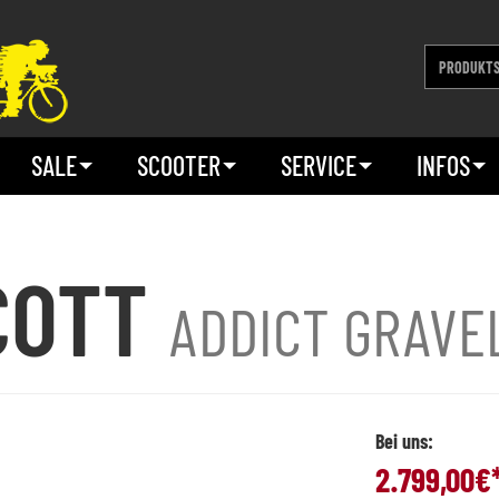
SALE
SCOOTER
SERVICE
INFOS
COTT
ADDICT GRAVE
Bei uns:
2.799,00
€