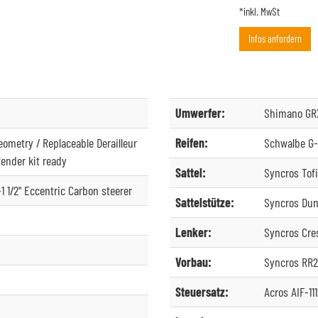
*inkl. MwSt
Infos anfordern
Umwerfer:
Shimano GR
eometry / Replaceable Derailleur
Reifen:
Schwalbe G-
fender kit ready
Sattel:
Syncros Tofi
-1 1/2" Eccentric Carbon steerer
Sattelstütze:
Syncros Dun
Lenker:
Syncros Cres
Vorbau:
Syncros RR2.
Steuersatz:
Acros AIF-11