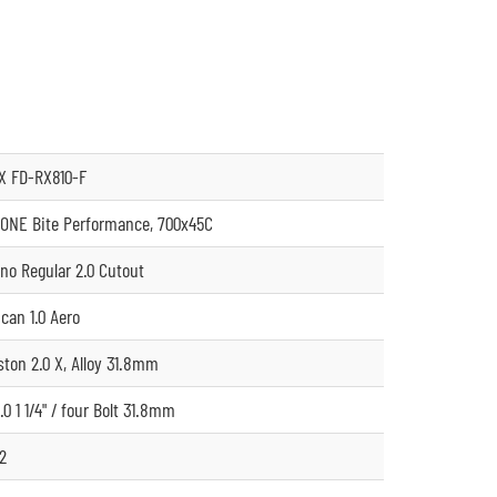
X FD-RX810-F
ONE Bite Performance, 700x45C
no Regular 2.0 Cutout
can 1.0 Aero
ton 2.0 X, Alloy 31.8mm
0 1 1/4" / four Bolt 31.8mm
12