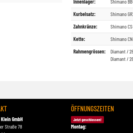
Innenlager:
Shimano BB
Kurbelsatz:
Shimano GRX
Zahnkränze:
Shimano CS-
Kette:
Shimano CN-
Rahmengrössen:
Diamant / 28
Diamant / 28
AKT
ÖFFNUNGSZEITEN
 Klein GmbH
Jetzt geschlossen!
ner Straße 78
Montag: