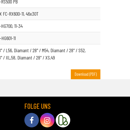
-RS500 PB
 FC-RX600-11, 46x30T
HG700, 11-34
HG601-11
" / L56, Diamant / 28" / M54, Diamant / 28" / S52,
" / XL,58, Diamant / 28" / XS,49
Download (PDF)
FOLGE UNS