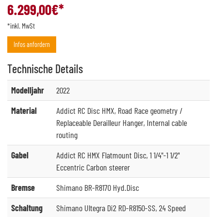
6.299,00
€*
*inkl. MwSt
Infos anfordern
Technische
Details
Modelljahr
2022
Material
Addict RC Disc HMX, Road Race geometry /
Replaceable Derailleur Hanger, Internal cable
routing
Gabel
Addict RC HMX Flatmount Disc, 1 1/4"-1 1/2"
Eccentric Carbon steerer
Bremse
Shimano BR-R8170 Hyd.Disc
Schaltung
Shimano Ultegra Di2 RD-R8150-SS, 24 Speed