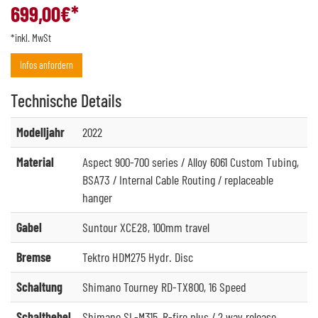
699,00
€*
*inkl. MwSt
Infos anfordern
Technische
Details
Modelljahr
2022
Material
Aspect 900-700 series / Alloy 6061 Custom Tubing,
BSA73 / Internal Cable Routing / replaceable
hanger
Gabel
Suntour XCE28, 100mm travel
Bremse
Tektro HDM275 Hydr. Disc
Schaltung
Shimano Tourney RD-TX800, 16 Speed
Schalthebel
Shimano SL-M315, R-fire plus / 2 way release,