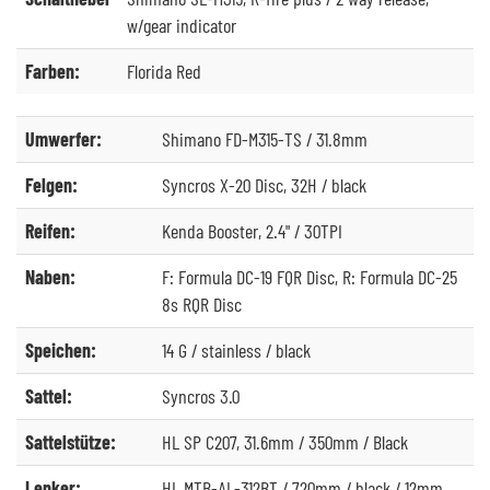
w/gear indicator
Farben:
Florida Red
Umwerfer:
Shimano FD-M315-TS / 31.8mm
Felgen:
Syncros X-20 Disc, 32H / black
Reifen:
Kenda Booster, 2.4" / 30TPI
Naben:
F: Formula DC-19 FQR Disc, R: Formula DC-25
8s RQR Disc
Speichen:
14 G / stainless / black
Sattel:
Syncros 3.0
Sattelstütze:
HL SP C207, 31.6mm / 350mm / Black
Lenker:
HL MTB-AL-312BT / 720mm / black / 12mm