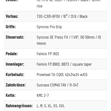
rise
Vorbau:
TDS-C301-8FOV / 10° / 31.8 / Black
Griffe:
Syncros Pro Grip
Steuersatz:
Syncros OE Press Fit / 1 1/8", OD 50mm / ID
44mm
Pedale:
Feimin FP-803
Innenlager:
Feimin FP.B902, BB73 / square taper
Kurbelsatz:
Prowheel TA-CQ01, 42x34x24 w/CG
Zahnkränze:
Sunrace CSM40 7AV / 11-34T
Kette:
KMC Z-7
Rahmengrössen:
L, M, S, XL, XS, XXL