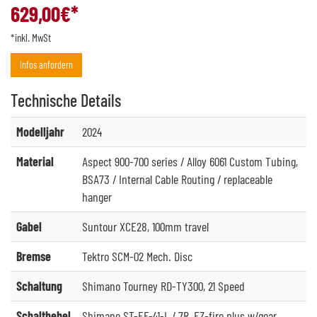
629,00
€*
*inkl. MwSt
Infos anfordern
Technische
Details
Modelljahr
2024
Material
Aspect 900-700 series / Alloy 6061 Custom Tubing,
BSA73 / Internal Cable Routing / replaceable
hanger
Gabel
Suntour XCE28, 100mm travel
Bremse
Tektro SCM-02 Mech. Disc
Schaltung
Shimano Tourney RD-TY300, 21 Speed
Schalthebel
Shimano ST-EF-41-L / 7R, EZ-fire plus w/gear