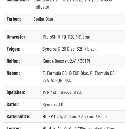
indicator
Farben:
Stellar Blue
Umwerfer:
MicroShift FD-M20 / 31.8mm
Felgen:
Syncros X-20 Disc, 32H / black
Reifen:
Kenda Booster, 2.4" / 30TPI
Naben:
F: Formula DC-19 FQR Disc, R: Formula DC-
27A 7s RQR Disc
Speichen:
14 G / stainless / black
Sattel:
Syncros 3.0
Sattelstütze:
HL SP C207, 31.6mm / 350mm / Black
Lenker:
HL MTB-AL-312BT / 720mm / black / 12mm