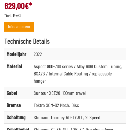
629,00
€*
*inkl. MwSt
Infos anfordern
Technische
Details
Modelljahr
2022
Material
Aspect 900-700 series / Alloy 6061 Custom Tubing,
BSA73 / Internal Cable Routing / replaceable
hanger
Gabel
Suntour XCE28, 100mm travel
Bremse
Tektro SCM-02 Mech. Disc
Schaltung
Shimano Tourney RD-TY300, 21 Speed
Schalthebel
Shimano ST-EF-41-L / 7R, EZ-fire plus w/gear