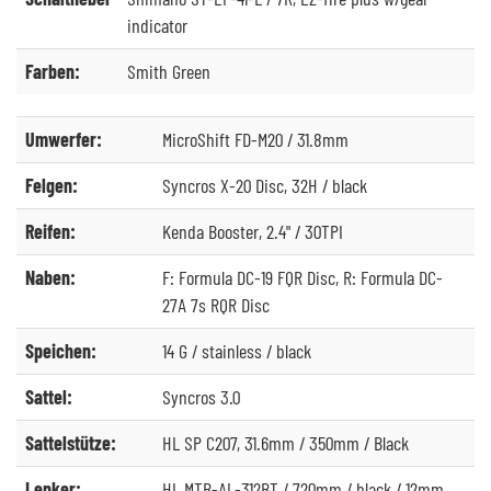
indicator
Farben:
Smith Green
Umwerfer:
MicroShift FD-M20 / 31.8mm
Felgen:
Syncros X-20 Disc, 32H / black
Reifen:
Kenda Booster, 2.4" / 30TPI
Naben:
F: Formula DC-19 FQR Disc, R: Formula DC-
27A 7s RQR Disc
Speichen:
14 G / stainless / black
Sattel:
Syncros 3.0
Sattelstütze:
HL SP C207, 31.6mm / 350mm / Black
Lenker:
HL MTB-AL-312BT / 720mm / black / 12mm