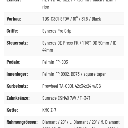
rise
Vorbau:
TDS-C301-8FOV / 10° / 31.8 / Black
Griffe:
Syncros Pro Grip
Steuersatz:
Syncros OE Press Fit / 1 1/8", OD 50mm / ID
44mm
Pedale:
Feimin FP-803
Innenlager:
Feimin FP.B902, BB73 / square taper
Kurbelsatz:
Prowheel TA-CQ01, 42x34x24 w/CG
Zahnkränze:
Sunrace CSM40 7AV / 11-34T
Kette:
KMC Z-7
Rahmengrössen:
Diamant / 29" / L, Diamant / 29" / M, Diamant