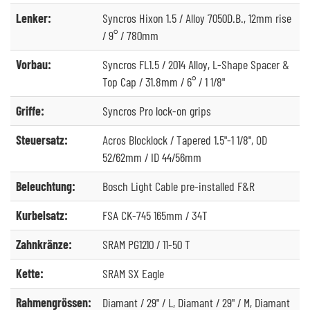
Lenker:
Syncros Hixon 1.5 / Alloy 7050D.B., 12mm rise
/ 9° / 780mm
Vorbau:
Syncros FL1.5 / 2014 Alloy, L-Shape Spacer &
Top Cap / 31.8mm / 6° / 1 1/8"
Griffe:
Syncros Pro lock-on grips
Steuersatz:
Acros Blocklock / Tapered 1.5"-1 1/8", OD
52/62mm / ID 44/56mm
Beleuchtung:
Bosch Light Cable pre-installed F&R
Kurbelsatz:
FSA CK-745 165mm / 34T
Zahnkränze:
SRAM PG1210 / 11-50 T
Kette:
SRAM SX Eagle
Rahmengrössen:
Diamant / 29" / L, Diamant / 29" / M, Diamant