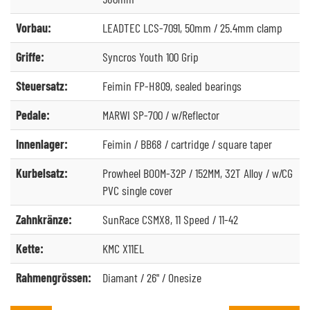
Vorbau:
LEADTEC LCS-7091, 50mm / 25.4mm clamp
Griffe:
Syncros Youth 100 Grip
Steuersatz:
Feimin FP-H809, sealed bearings
Pedale:
MARWI SP-700 / w/Reflector
Innenlager:
Feimin / BB68 / cartridge / square taper
Kurbelsatz:
Prowheel BOOM-32P / 152MM, 32T Alloy / w/CG
PVC single cover
Zahnkränze:
SunRace CSMX8, 11 Speed / 11-42
Kette:
KMC X11EL
Rahmengrössen:
Diamant / 26" / Onesize