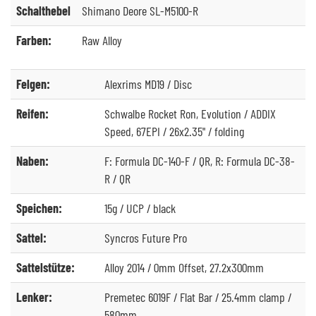
Schalthebel
Shimano Deore SL-M5100-R
Farben:
Raw Alloy
Felgen:
Alexrims MD19 / Disc
Reifen:
Schwalbe Rocket Ron, Evolution / ADDIX
Speed, 67EPI / 26x2.35" / folding
Naben:
F: Formula DC-140-F / QR, R: Formula DC-38-
R / QR
Speichen:
15g / UCP / black
Sattel:
Syncros Future Pro
Sattelstütze:
Alloy 2014 / 0mm Offset, 27.2x300mm
Lenker:
Premetec 6019F / Flat Bar / 25.4mm clamp /
580mm