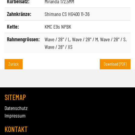
Kurbelsatz:
Miranda 172,5MM
Zahnkränze:
Shimano CS HG400 11-36
Kette:
KMC E9s NPBK
Rahmengrössen:
Wave / 28" / L, Wave / 28" / M, Wave / 28" / S,
Wave / 28" / XS
Zurück
Download (PDF)
SITEMAP
Datenschutz
Impressum
KONTAKT