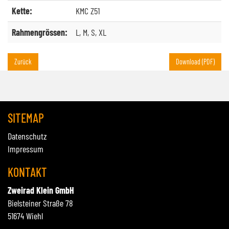
Kette:
KMC Z51
Rahmengrössen:
L, M, S, XL
Zurück
Download (PDF)
SITEMAP
Datenschutz
Impressum
KONTAKT
Zweirad Klein GmbH
Bielsteiner Straße 78
51674 Wiehl