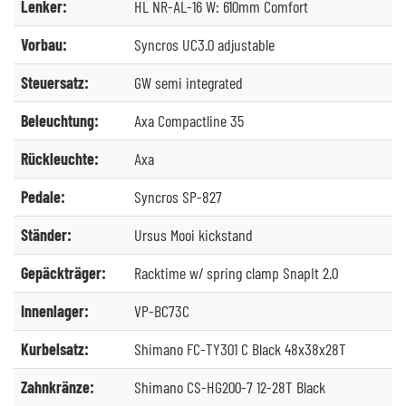
Lenker:
HL NR-AL-16 W: 610mm Comfort
Vorbau:
Syncros UC3.0 adjustable
Steuersatz:
GW semi integrated
Beleuchtung:
Axa Compactline 35
Rückleuchte:
Axa
Pedale:
Syncros SP-827
Ständer:
Ursus Mooi kickstand
Gepäckträger:
Racktime w/ spring clamp SnapIt 2.0
Innenlager:
VP-BC73C
Kurbelsatz:
Shimano FC-TY301 C Black 48x38x28T
Zahnkränze:
Shimano CS-HG200-7 12-28T Black