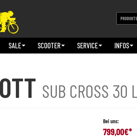
SALE
SCOOTER
SERVICE
INFOS
COTT
SUB CROSS 30 
Bei uns:
799,00
€*