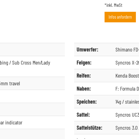
*inkl. MwSt
Infos anfordern
Umwerfer:
Shimano FD
ubing / Sub Cross Men/Lady
Felgen:
Syncros X-20
Reifen:
Kenda Boost
3mm travel
Naben:
F: Formula D
Speichen:
14g / stainle
Sattel:
Syncros UC3
ar indicator
Sattelstütze:
Syncros 3.0