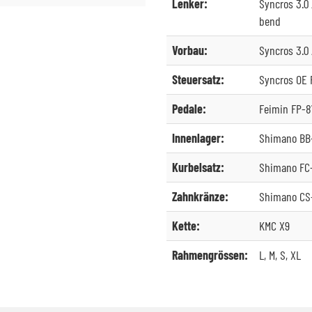
Lenker:
Syncros 3.0
bend
Vorbau:
Syncros 3.0 
Steuersatz:
Syncros OE P
Pedale:
Feimin FP-
Innenlager:
Shimano BB-
Kurbelsatz:
Shimano FC-
Zahnkränze:
Shimano CS-
Kette:
KMC X9
Rahmengrössen:
L, M, S, XL