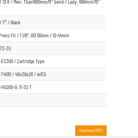
 / 31.8 / Men: Tbar/660mm/9° bend / Lady: 660mm/15°
/ 7° / Black
ress Fit / 1 1/8", OD 50mm / ID 44mm
873-ZU
ES300 / Cartridge Type
T4010 / 48x36x26 / w/CG
HG200-9, 11-32 T
Download (PDF)