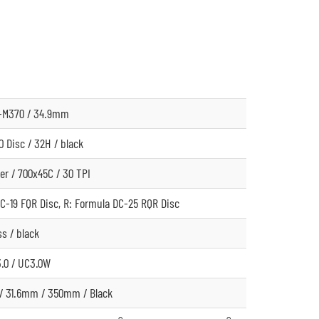
-M370 / 34.9mm
 Disc / 32H / black
er / 700x45C / 30 TPI
C-19 FQR Disc, R: Formula DC-25 RQR Disc
ss / black
.0 / UC3.0W
 / 31.6mm / 350mm / Black