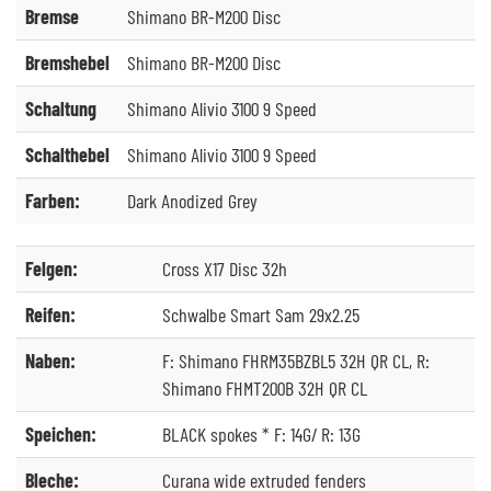
Bremse
Shimano BR-M200 Disc
Bremshebel
Shimano BR-M200 Disc
Schaltung
Shimano Alivio 3100 9 Speed
Schalthebel
Shimano Alivio 3100 9 Speed
Farben:
Dark Anodized Grey
Felgen:
Cross X17 Disc 32h
Reifen:
Schwalbe Smart Sam 29x2.25
Naben:
F: Shimano FHRM35BZBL5 32H QR CL, R:
Shimano FHMT200B 32H QR CL
Speichen:
BLACK spokes * F: 14G/ R: 13G
Bleche:
Curana wide extruded fenders