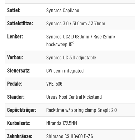
Sattel:
Syncros Capilano
Sattelstütze:
Syncros 3.0 / 31.6mm / 350mm
Lenker:
Syncros UC3.0 680mm / Rise 12mm/
backsweep 15°
Vorbau:
Syncros UC 3.0 adjustable
Steuersatz:
GW semi integrated
Pedale:
VPE-506
Ständer:
Ursus Mooi Central kickstand
Gepäckträger:
Racktime w/ spring clamp SnapIt 2.0
Kurbelsatz:
Miranda 172,5MM
Zahnkränze:
Shimano CS HG400 11-36