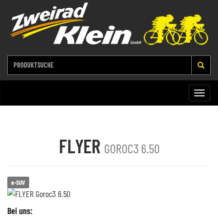
Toggle
naviga
FLYER
GOROC3 6.50
e-SUV
Bei uns: