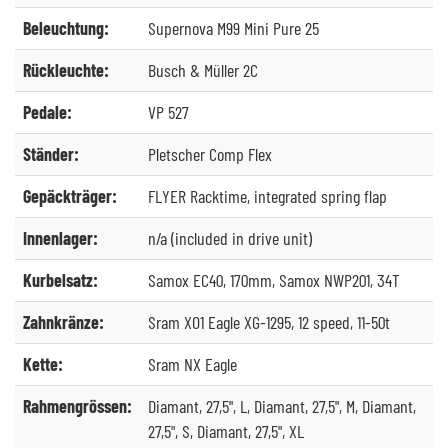
Beleuchtung:
Supernova M99 Mini Pure 25
Rückleuchte:
Busch & Müller 2C
Pedale:
VP 527
Ständer:
Pletscher Comp Flex
Gepäckträger:
FLYER Racktime, integrated spring flap
Innenlager:
n/a (included in drive unit)
Kurbelsatz:
Samox EC40, 170mm, Samox NWP201, 34T
Zahnkränze:
Sram XO1 Eagle XG-1295, 12 speed, 11-50t
Kette:
Sram NX Eagle
Rahmengrössen:
Diamant, 27,5", L, Diamant, 27,5", M, Diamant,
27,5", S, Diamant, 27,5", XL