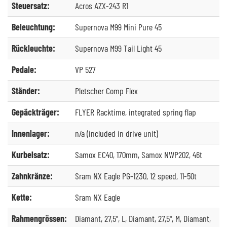
Steuersatz:
Acros AZX-243 R1
Beleuchtung:
Supernova M99 Mini Pure 45
Rückleuchte:
Supernova M99 Tail Light 45
Pedale:
VP 527
Ständer:
Pletscher Comp Flex
Gepäckträger:
FLYER Racktime, integrated spring flap
Innenlager:
n/a (included in drive unit)
Kurbelsatz:
Samox EC40, 170mm, Samox NWP202, 46t
Zahnkränze:
Sram NX Eagle PG-1230, 12 speed, 11-50t
Kette:
Sram NX Eagle
Rahmengrössen:
Diamant, 27,5", L, Diamant, 27,5", M, Diamant,