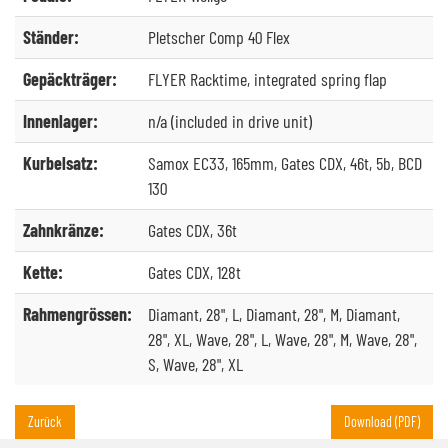
Ständer:
Pletscher Comp 40 Flex
Gepäckträger:
FLYER Racktime, integrated spring flap
Innenlager:
n/a (included in drive unit)
Kurbelsatz:
Samox EC33, 165mm, Gates CDX, 46t, 5b, BCD
130
Zahnkränze:
Gates CDX, 36t
Kette:
Gates CDX, 128t
Rahmengrössen:
Diamant, 28", L, Diamant, 28", M, Diamant,
28", XL, Wave, 28", L, Wave, 28", M, Wave, 28",
S, Wave, 28", XL
Zurück
Download (PDF)