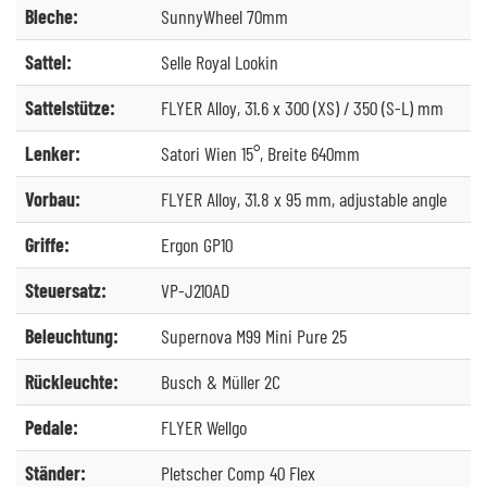
Bleche:
SunnyWheel 70mm
Sattel:
Selle Royal Lookin
Sattelstütze:
FLYER Alloy, 31.6 x 300 (XS) / 350 (S-L) mm
Lenker:
Satori Wien 15°, Breite 640mm
Vorbau:
FLYER Alloy, 31.8 x 95 mm, adjustable angle
Griffe:
Ergon GP10
Steuersatz:
VP-J210AD
Beleuchtung:
Supernova M99 Mini Pure 25
Rückleuchte:
Busch & Müller 2C
Pedale:
FLYER Wellgo
Ständer:
Pletscher Comp 40 Flex