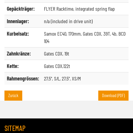
Gepäckträger:
FLYER Racktime, integrated spring flap
Innenlager:
n/a (included in drive unit)
Kurbelsatz:
Samox EC40, 170mm, Gates CDX, 39T, 4b, BCD
104
Zahnkränze:
Gates CDX, 19t
Kette:
Gates CDX,122t
Rahmengrössen:
27,5", S/L, 27,5", XS/M
Zurück
Download (PDF)
SITEMAP