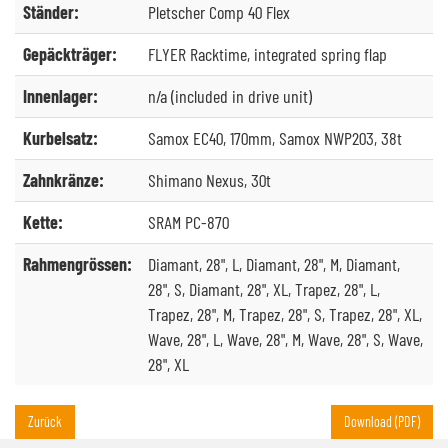
Ständer:
Pletscher Comp 40 Flex
Gepäckträger:
FLYER Racktime, integrated spring flap
Innenlager:
n/a (included in drive unit)
Kurbelsatz:
Samox EC40, 170mm, Samox NWP203, 38t
Zahnkränze:
Shimano Nexus, 30t
Kette:
SRAM PC-870
Rahmengrössen:
Diamant, 28", L, Diamant, 28", M, Diamant,
28", S, Diamant, 28", XL, Trapez, 28", L,
Trapez, 28", M, Trapez, 28", S, Trapez, 28", XL,
Wave, 28", L, Wave, 28", M, Wave, 28", S, Wave,
28", XL
Zurück
Download (PDF)