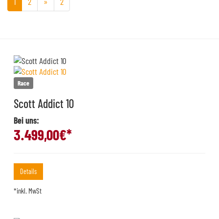
1
2
»
2
Race
Scott Addict 10
Bei uns:
3.499,00
€*
Details
*inkl. MwSt