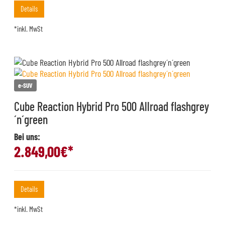
Details
*inkl. MwSt
e-SUV
Cube Reaction Hybrid Pro 500 Allroad flashgrey
´n´green
Bei uns:
2.849,00
€*
Details
*inkl. MwSt