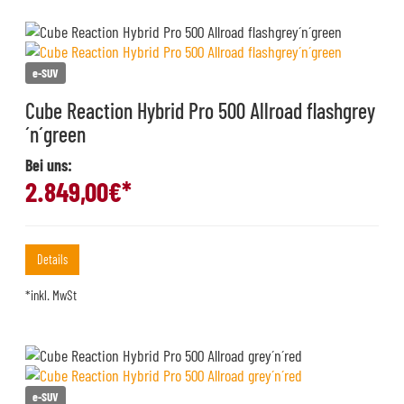
e-SUV
Cube Reaction Hybrid Pro 500 Allroad flashgrey
´n´green
Bei uns:
2.849,00
€*
Details
*inkl. MwSt
e-SUV