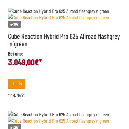
e-SUV
Cube Reaction Hybrid Pro 625 Allroad flashgrey
´n´green
Bei uns:
3.049,00
€*
Details
*inkl. MwSt
e-SUV