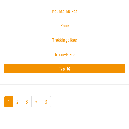
Mountainbikes
Race
Trekkingbikes
Urban-Bikes
Typ
1
2
3
»
3