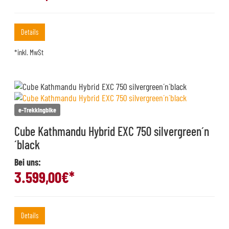
Details
*inkl. MwSt
e-Trekkingbike
Cube Kathmandu Hybrid EXC 750 silvergreen´n
´black
Bei uns:
3.599,00
€*
Details