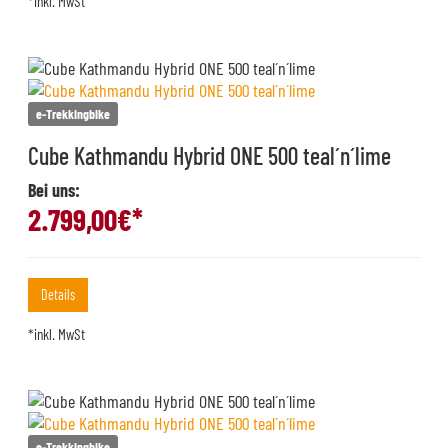
*inkl. MwSt
e-Trekkingbike
Cube Kathmandu Hybrid ONE 500 teal´n´lime
Bei uns:
2.799,00
€*
Details
*inkl. MwSt
e-Trekkingbike