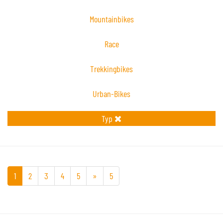
Mountainbikes
Race
Trekkingbikes
Urban-Bikes
Typ
1
2
3
4
5
»
5