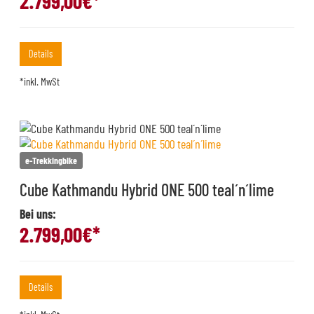
2.799,00
€*
Details
*inkl. MwSt
e-Trekkingbike
Cube Kathmandu Hybrid ONE 500 teal´n´lime
Bei uns:
2.799,00
€*
Details