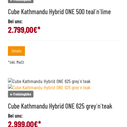
Cube Kathmandu Hybrid ONE 500 teal´n´lime
Bei uns:
2.799,00
€*
Details
*inkl. MwSt
e-Trekkingbike
Cube Kathmandu Hybrid ONE 625 grey´n´teak
Bei uns:
2.999,00
€*