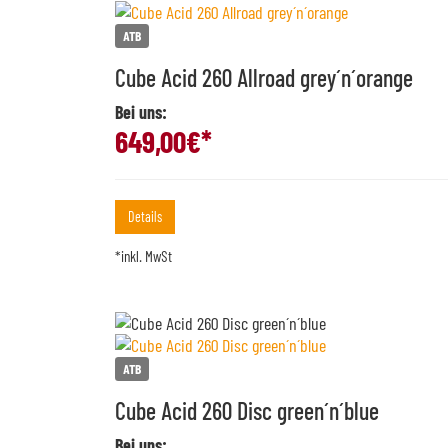
ATB
Cube Acid 260 Allroad grey´n´orange
Bei uns:
649,00
€*
Details
*inkl. MwSt
ATB
Cube Acid 260 Disc green´n´blue
Bei uns: