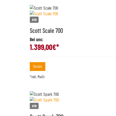
ATB
Scott Scale 700
Bei uns:
1.399,00
€*
Details
*inkl. MwSt
ATB