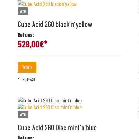
ATB
Cube Acid 260 black´n´yellow
Bei uns:
529,00
€*
Details
*inkl. MwSt
ATB
Cube Acid 260 Disc mint´n´blue
Bei uns: