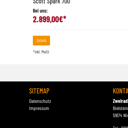
Scott Spark 700
Bei uns:
2.899,00
€*
Details
*inkl. MwSt
SITEMAP
KONT
Datenschutz
Zweirad
Impressum
Bielstei
51674 Wi