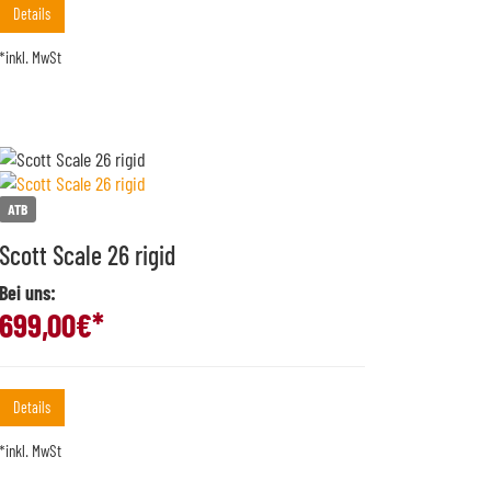
Details
*inkl. MwSt
ATB
Scott Scale 26 rigid
Bei uns:
699,00
€*
Details
*inkl. MwSt