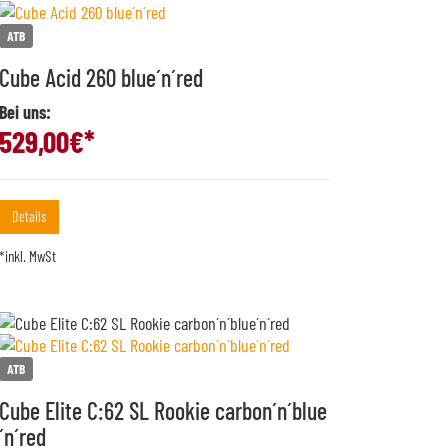
ATB
Cube Acid 260 blue´n´red
Bei uns:
529,00
€*
Details
*inkl. MwSt
ATB
Cube Elite C:62 SL Rookie carbon´n´blue
´n´red