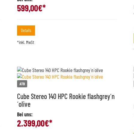
599,00
€*
Details
*inkl. MwSt
ATB
Cube Stereo 140 HPC Rookie flashgrey´n
´olive
Bei uns:
2.399,00
€*