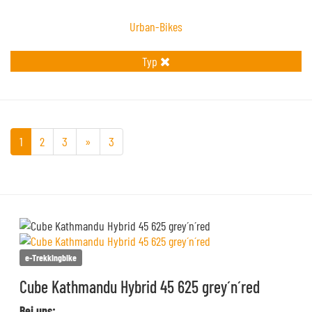
Urban-Bikes
Typ
1
2
3
»
3
e-Trekkingbike
Cube Kathmandu Hybrid 45 625 grey´n´red
Bei uns: