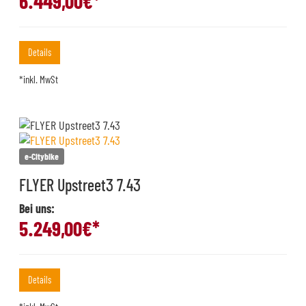
6.449,00
€*
Details
*inkl. MwSt
e-Citybike
FLYER Upstreet3 7.43
Bei uns:
5.249,00
€*
Details