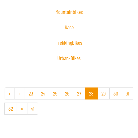
Mountainbikes
Race
Trekkingbikes
Urban-Bikes
‹
«
23
24
25
26
27
28
29
30
31
32
»
41