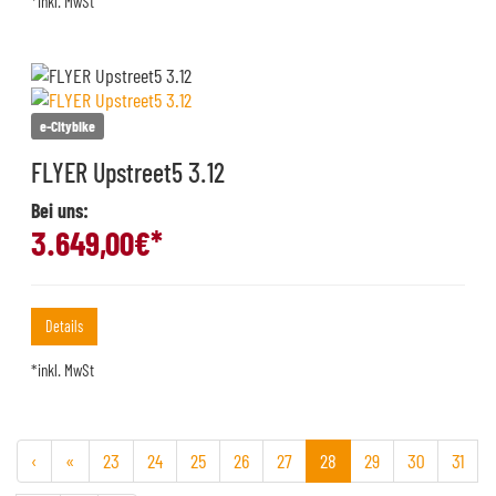
*inkl. MwSt
e-Citybike
FLYER Upstreet5 3.12
Bei uns:
3.649,00
€*
Details
*inkl. MwSt
‹
«
23
24
25
26
27
28
29
30
31