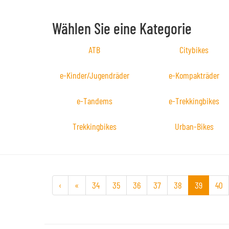
Wählen Sie eine Kategorie
ATB
Citybikes
e-Kinder/Jugendräder
e-Kompakträder
e-Tandems
e-Trekkingbikes
Trekkingbikes
Urban-Bikes
‹
«
34
35
36
37
38
39
40