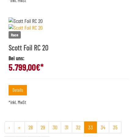
*inkl. MwSt
Race
Scott Foil RC 20
Bei uns:
5.799,00
€*
Details
*inkl. MwSt
‹
«
28
29
30
31
32
33
34
35