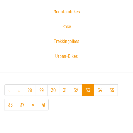
Mountainbikes
Race
Trekkingbikes
Urban-Bikes
‹
«
28
29
30
31
32
33
34
35
36
37
»
41