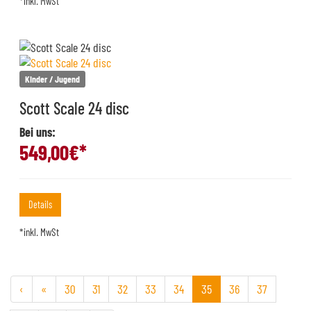
*inkl. MwSt
Kinder / Jugend
Scott Scale 24 disc
Bei uns:
549,00
€*
Details
*inkl. MwSt
‹
«
30
31
32
33
34
35
36
37